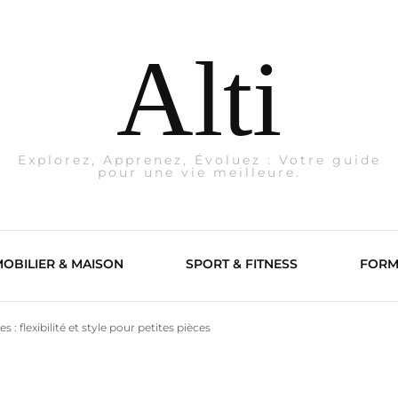
Alti
Explorez, Apprenez, Évoluez : Votre guide
pour une vie meilleure.
OBILIER & MAISON
SPORT & FITNESS
FORM
: flexibilité et style pour petites pièces