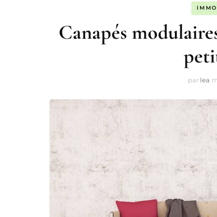
IMMO
Canapés modulaires :
peti
par
lea
m