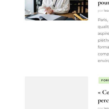
pour
par
lea
Paris,
quali
aspire
pléth
forma
compé
envir
FOR
« Co
perc
par
lea