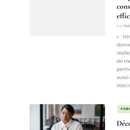
cons
effi
par
lea
« `ht
domic
réell
de tr
perme
aussi
Voici
FOR
Déco