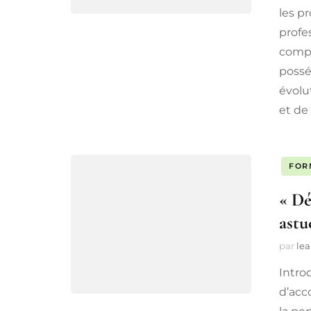
les pr
profes
compé
possé
évolut
et de 
FOR
« Dé
astu
par
lea
Intro
d’acc