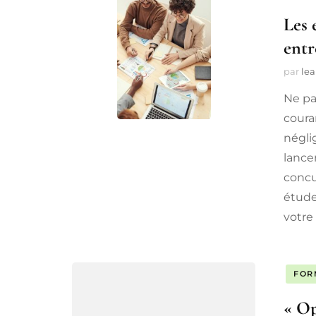
Les 
entr
par
lea
Ne pa
coura
négli
lance
concu
étude
votre 
FOR
« Op