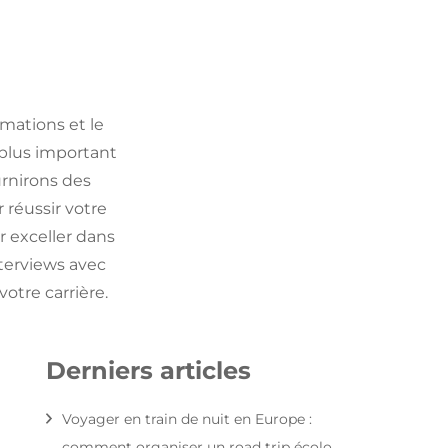
rmations et le
plus important
urnirons des
 réussir votre
 exceller dans
nterviews avec
otre carrière.
Derniers articles
Voyager en train de nuit en Europe :
comment organiser un road trip écolo