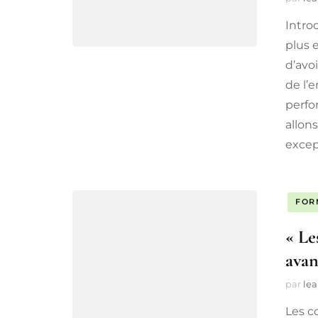
Intro
plus e
d’avo
de l’
perfo
allon
excep
FOR
« Le
avan
par
lea
Les c