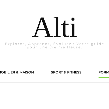
Alti
Explorez, Apprenez, Évoluez : Votre guide
pour une vie meilleure.
OBILIER & MAISON
SPORT & FITNESS
FORM