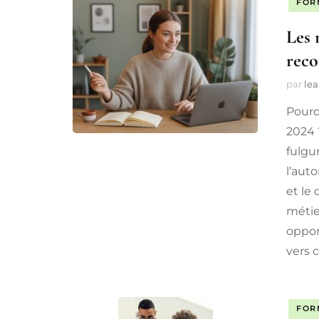
FOR
Les 
reco
par
lea
Pourq
2024 
fulgu
l’auto
et le
métie
oppor
vers 
FOR