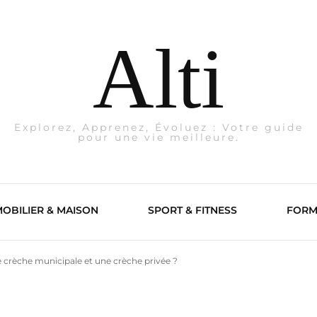
Alti
Explorez, Apprenez, Évoluez : Votre guide
pour une vie meilleure.
OBILIER & MAISON
SPORT & FITNESS
FORM
ne crèche municipale et une crèche privée ?