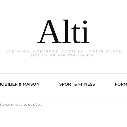
Alti
Explorez, Apprenez, Évoluez : Votre guide
pour une vie meilleure.
OBILIER & MAISON
SPORT & FITNESS
FORM
avec une carte de débit