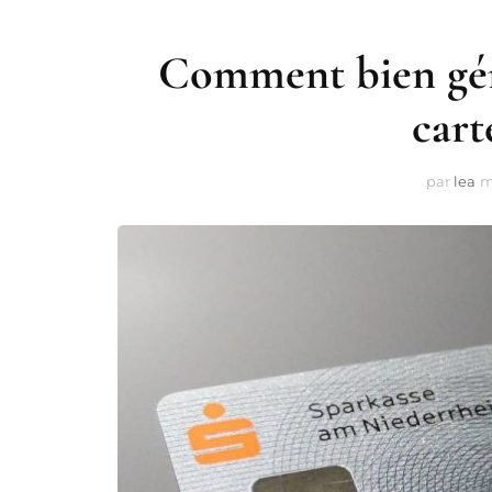
Comment bien gér
cart
par
lea
m