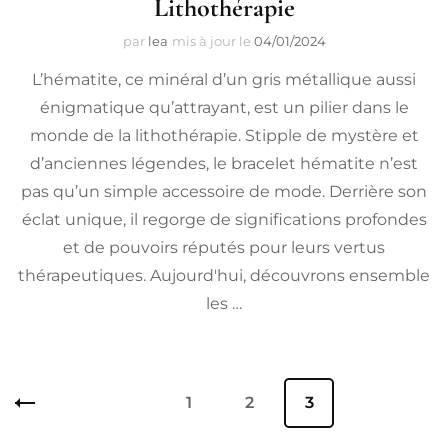
Lithothérapie
par
lea
mis à jour le
04/01/2024
L’hématite, ce minéral d’un gris métallique aussi
énigmatique qu’attrayant, est un pilier dans le
monde de la lithothérapie. Stipple de mystère et
d’anciennes légendes, le bracelet hématite n’est
pas qu’un simple accessoire de mode. Derrière son
éclat unique, il regorge de significations profondes
et de pouvoirs réputés pour leurs vertus
thérapeutiques. Aujourd'hui, découvrons ensemble
les …
Pagination
Page
1
Page
2
Page
3
des
publications