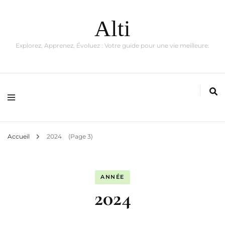
Alti
Explorez, Apprenez, Évoluez : Votre guide pour une vie meilleure.
Accueil
2024
(Page 3)
ANNÉE
2024