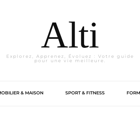
Alti
Explorez, Apprenez, Évoluez : Votre guide
pour une vie meilleure.
OBILIER & MAISON
SPORT & FITNESS
FORM